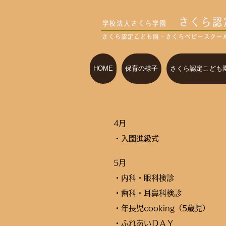
HOME
保育の様子
さくら認定こども
4月
・入園進級式
5月
・内科・眼科検診
・歯科・耳鼻科検診
・年長児cooking（5歳児）
​・ふれあいＤＡＹ