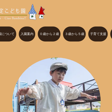
園について
入園案内
０歳から２歳
３歳から５歳
子育て支援