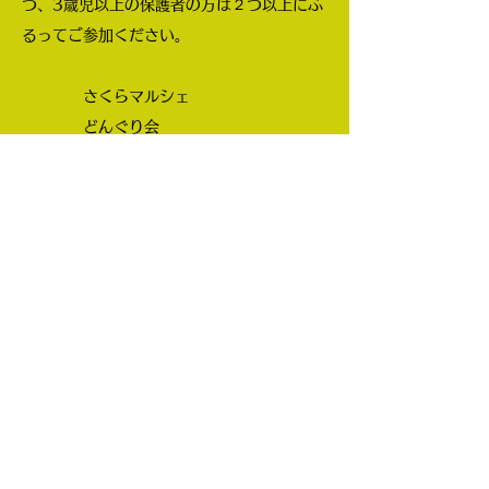
つ、3歳児以上の保護者の方は２つ以上にふ
るってご参加ください。
さくらマルシェ
どんぐり会
しおんぐみcooking
わくわく２DAYS応援隊
お誕生会
なんでも屋さん
クラス遠足
お煎茶
〒320-0017
栃木県宇都宮市戸祭台44
番地
ADDRESS
028-622-5137
TEL