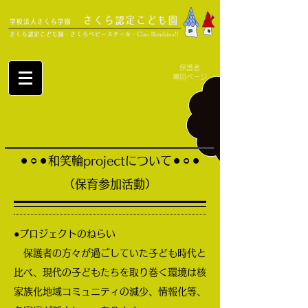
保護者
専用ページ
⚫︎⚪︎⚫︎和笑輪projectについて⚫︎⚪︎⚫︎
（保育参加活動）
●プロジェクトのねらい
保護者の方々が過ごしていた子ども時代と
比べ、現代の子どもたちを取り巻く環境は核
家族化地域コミュニティの減少、情報化等、