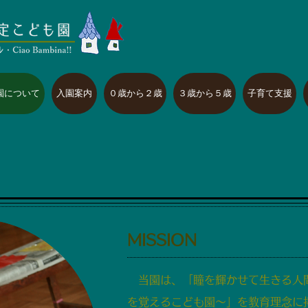
園について
入園案内
０歳から２歳
３歳から５歳
子育て支援
​MISSION
当園は、「瞳を輝かせて生きる人
を覚えるこども園～」を教育理念に