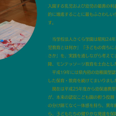
入園する乳児および幼児の最善の利
的に増進することに最もふさわしい
す。
当学校法人さくら学園は昭和24年
児教育とは何か」「子どもの育ちに
きか」を、実践を通しながら考えて
降、モンテッソーリ教育を土台とし
平成19年には県内初の幼稚園型認
した保育・教育を続けてまいりまし
現在は平成25年度から幼保連携型
が、本来の認定こども園の担う役割
の分け隔てなく一体感を持ち、異年
ら、子どもたちの健やかな発達を保