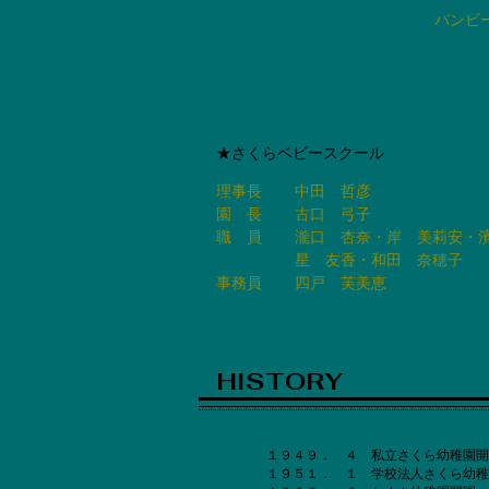
バンビ
神崎
★さくらベビースクール
理事長
中田 哲彦
園 長
古口 弓子
職 員
瀧口 杏奈・岸 美莉安・
​星 友香・和田 奈穂子
事務員
四戸 芙美恵
HISTORY
１９４９． ４ 私立さくら幼稚園開
１９５１． １ 学校法人さくら幼稚