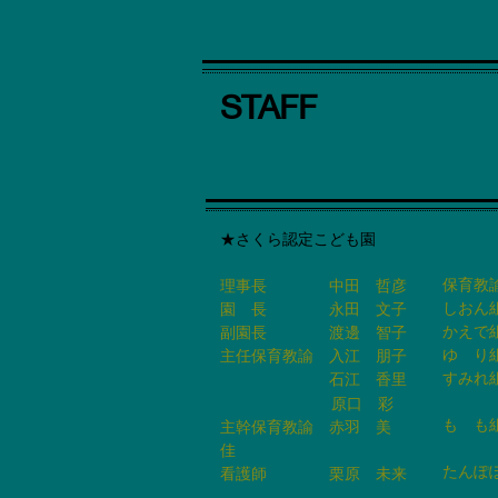
STAFF
★さくら認定こども園
理事長 中田
哲彦
保育教
しおん
園 長 永田 文子
かえで
副園長 渡邊 智子
ゆ り
主任保育教諭 入江
朋子
すみれ
石江 香里
谷
​
原口 彩
も も
主幹保育教諭 赤羽 美
飯
佳
たんぽ
看護師 栗原 未来