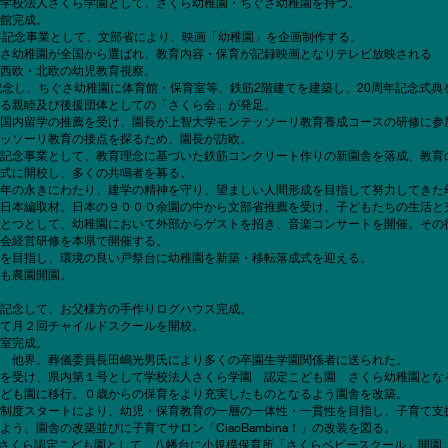
学校法人さくら学園として、さくら幼稚園・ちぐさ幼稚園を持つ。
館完成。
年記念事業として、文部省により、映画「幼稚園」を企画制作する。
全国から選ばれ、教育内容・保育が記録映画となりテレビ放映される
西欧・北欧の幼児教育視察。
記念し、ちぐさ幼稚園に体育館・保育室等、鉄筋2階建てを建築し、20周年記念式典
る親睦及び後援団体としての「さくら会」が発足。
国内留学の推薦を受け、園長が上智大学モンテッソーリ教育養成コースの研修に参
ッソーリ教育の接点を探るため、園長が訪欧。
記念事業として、教育理念に基づいた鉄筋コンクリート作りの新園舎を落成、教育
式に開校し、多くの共鳴者を募る。
年の永きにわたり、建学の精神を守り、望ましい人間形成を目指して努力してきた
日本編取材。日本の９０００余園の中から文部省推薦を受け、子どもたちの生活と
とつとして、幼稚園において外部からゲストを招き、音楽コンサートを開催。その
会経営研修を本県で開催する。
を目指し、環境の良い戸祭台に幼稚園を新築・移転落成式を迎える。
も農園開園。
記念して、お父様方の手作りログハウス完成。
て月２回チャイルドスクールを開校。
室完成。
 他界。葬儀委員長田嶋光男氏により多くの卒園生学園関係者に送られた。
を受け、県内第１号として学校法人さくら学園 認定こども園 さくら幼稚園とな
ども園に移行。０歳からの保育をより充実したものとなるよう園舎を改築。
制度スタートにより、幼児・保育教育の一層の一体性・一貫性を目指し、子育て支
改築並びに子育てサロン「CiaoBambina！
」の改
装を図る。
さくら認定こども園として、八幡台に小規模保育所「さくらベビースクール」開園