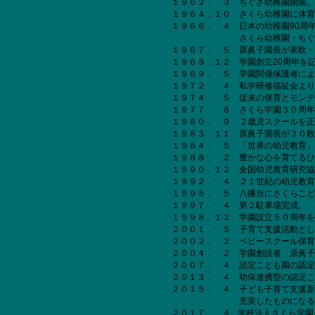
１９６２． ３ ちぐさ幼稚園開園。
１９６４．１０ さくら幼稚園に体育
１９６６． ４ 日本の幼稚園90周
さくら幼稚園・ちぐさ幼稚園が
１９６７． ５ 原眞子園長が東欧・
１９６８．１２ 学園創立20周年を
１９６９． ５ 学園関係保護者によ
１９７２． ４ 私学研修福祉会より
１９７４． ５ 従来の保育とモンテ
１９７７． ８ さくら学園３０周年
１９８０． ９ ２歳児スクールを正
１９８３．１１ 原眞子園長が３０数
１９８４． ５ 「世界の幼児教育」
１９８８． ２ 豊かな心を育てるひ
１９９０．１２ 全国幼児教育研究協
１９９２． ４ ２１世紀の幼児教育
１９９５． ５ 八幡台にさくらこど
１９９７． ４ 第２駐車場完成。
１９９８．１２ 学園設立５０周年を
２００１． ５ 子育て支援活動とし
２００２． ２ ベビースクール保育
２００４． ２ 学園創設者 原眞子
２００７． ４ 認定こども園の認定
２０１３． ４ 幼保連携型の認定こ
２０１５． ４ 子ども子育て支援新
充実したものになるよう、園舎の
２０１７. 4 学校法人さくら学園