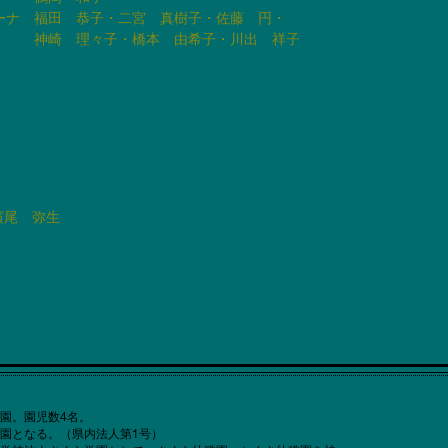
ーナ 福田 恭子・二宮 真樹子・佐藤 円・
 理々子・橋本 由希子・川出 祥子
濱尾 弥生
園。園児数4名。
園となる。（県内法人第1号）