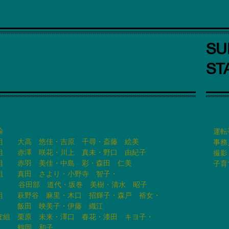
SU
ST
諭
運
組 大高 悠佳・吉原 千尋・斎藤 絵美
事
組 赤澤 咲花・川上 真未・野口 由紀子
撮
組 赤羽 美佳・中島 彩・森田 仁美
子育
組 真田 さより・小野寺 智子・
田部 道代・
坂巻 美樹・清水 昭子
組 萩野谷 麻里・木口 招輝子・森戸 裕女・
田 映美子
・伊藤 織江
ぽ組 栗原 未来・澤口 春花・漆田 キヨ子・
​
鶴岡 和子