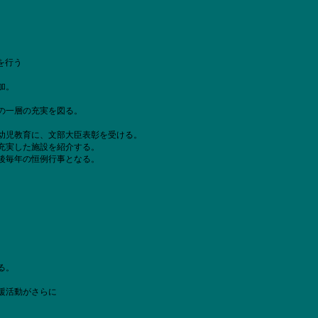
を行う
加。
の一層の充実を図る。
幼児教育に、文部大臣表彰を受ける。
充実した施設を紹介する。
後毎年の恒例行事となる。
る。
援活動がさらに
。