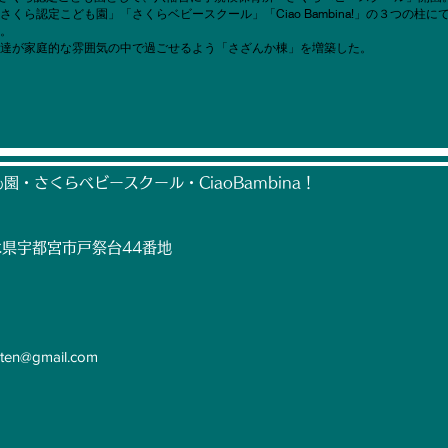
も園」「さくらベビースクール」「Ciao Bambina!」の３つの柱にて
。
も達が家庭的な雰囲気の中で過ごせるよう「さざんか棟」を増築した。
・さくらベビースクール・CiaoBambina！
木県宇都宮市戸祭台44
番地
rten@gmail.com