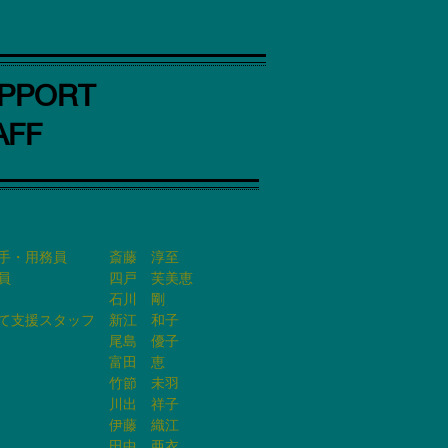
PPORT
AFF
転手・用務員
斎藤 淳至
務員 四戸 芙美恵
影 石川 剛
て支援スタッフ 新江 和子
尾島 優子
富田 恵
竹節 未羽
川出 祥子
伊藤 織江
田中 亜
衣