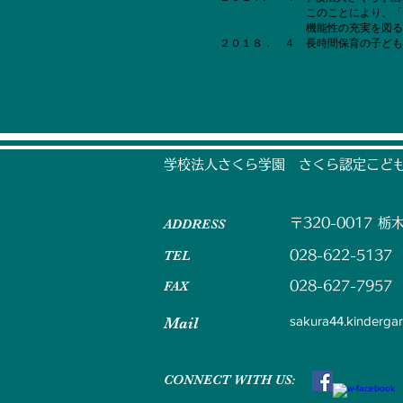
このことにより、「さくら認定こど
機能性の充実を図る
​２０１８． ４ 長時間保育の子ど
学校法人さくら学園 さくら認定こども園
ADDRESS
〒320-0017
栃
TEL
028-622-5137
FAX
028-627-7957
sakura44.kinderga
Mail
CONNECT​
WITH US:​​